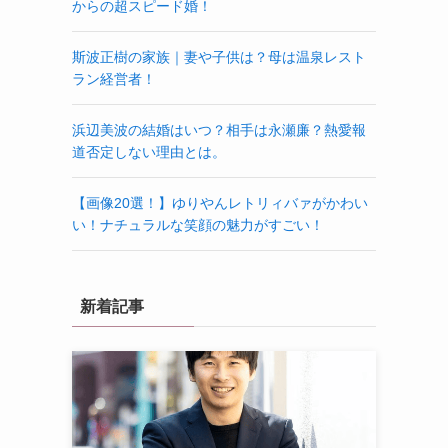
からの超スピード婚！
斯波正樹の家族｜妻や子供は？母は温泉レスト
ラン経営者！
浜辺美波の結婚はいつ？相手は永瀬廉？熱愛報
道否定しない理由とは。
【画像20選！】ゆりやんレトリィバァがかわい
い！ナチュラルな笑顔の魅力がすごい！
新着記事