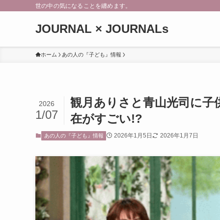
世の中の気になることを纏めます。
JOURNAL × JOURNALs
ホーム
あの人の『子ども』情報
観月ありさと青山光司に子
2026
1/07
在がすごい!?
2026年1月5日
2026年1月7日
あの人の『子ども』情報