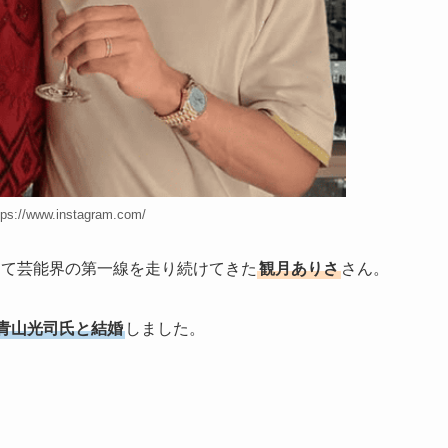
s://www.instagram.com/
して芸能界の第一線を走り続けてきた
観月ありさ
さん。
青山光司氏と結婚
しました。