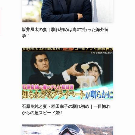
坂井風太の妻｜馴れ初めは高2で行った海外留
学！
石原良純と妻・稲田幸子の馴れ初め｜一目惚れ
からの超スピード婚！