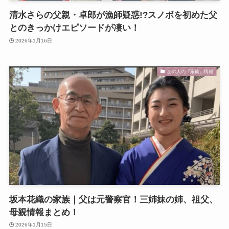
清水さらの父親・卓郎が漁師疑惑!?スノボを初めた父
とのきっかけエピソードが凄い！
2026年1月16日
あの人の『家族』情報
坂本花織の家族｜父は元警察官！三姉妹の姉、祖父、
母親情報まとめ！
2026年1月15日