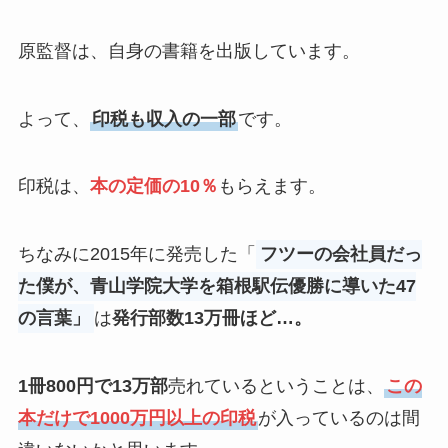
原監督は、自身の書籍を出版しています。
よって、
印税も収入の一部
です。
印税は、
本の定価の10％
もらえます。
ちなみに2015年に発売した「
フツーの会社員だっ
た僕が、青山学院大学を箱根駅伝優勝に導いた47
の言葉」
は
発行部数13万冊ほど…。
1冊800円で13万部
売れているということは、
この
本だけで1000万円以上の印税
が入っているのは間