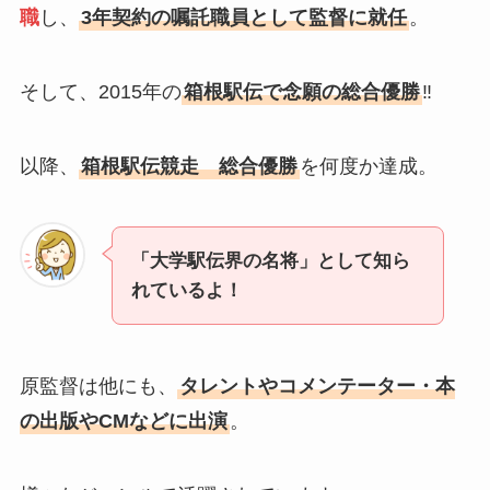
職
し、
3年契約の嘱託職員として監督に就任
。
そして、2015年の
箱根駅伝で念願の総合優勝
‼
以降、
箱根駅伝競走 総合優勝
を何度か達成。
「大学駅伝界の名将」として知ら
れているよ！
原監督は他にも、
タレントやコメンテーター・本
の出版やCMなどに出演
。