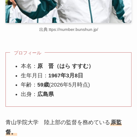
出典:ttps://number.bunshun.jp/
プロフィール
本名：
原 晋（はら すすむ）
生年月日：
1967年3月8日
年齢：
59歳
(2026年5月時点)
出身：
広島県
青山学院大学 陸上部の監督を務めている
原監
督。