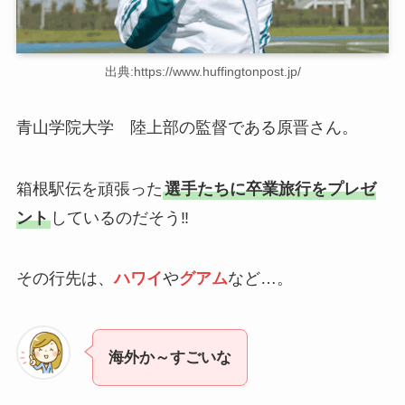
出典:https://www.huffingtonpost.jp/
青山学院大学 陸上部の監督である原晋さん。
箱根駅伝を頑張った
選手たちに卒業旅行をプレゼ
ント
しているのだそう‼
その行先は、
ハワイ
や
グアム
など…。
海外か～すごいな