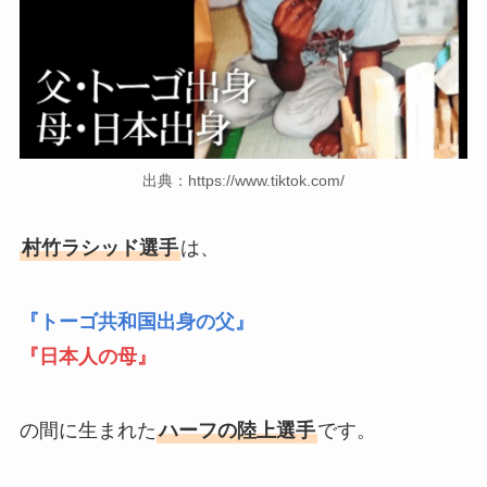
出典：https://www.tiktok.com/
村竹ラシッド選手
は、
『トーゴ共和国出身の父』
『日本人の母』
の間に生まれた
ハーフの陸上選手
です。