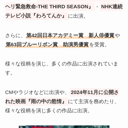
ヘリ緊急救命-THE THIRD SEASON』
・
NHK連続
テレビ小説『わろてんか』
に出演。
さらに、
第42回日本アカデミー賞 新人俳優賞
や
第63回ブルーリボン賞 助演男優賞
を受賞。
様々な役柄を演じ、多くの作品に出演されていま
す。
CMやラジオなどに出演や、
2024年11月に公開さ
れた映画『雨の中の慾情』
にて主演を務めたり、
様々な役柄を演じ多くの作品に出演。