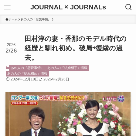
JOURNAL × JOURNALs
ホーム
あの人の『恋愛事情』
田村淳の妻・香那のモデル時代の
2026
経歴と馴れ初め。破局⇨復縁の過
2/26
去。
あの人の『恋愛事情』
あの人の『結婚相手』情報
あの人の『馴れ初め』情報
2024年12月18日
2026年2月26日