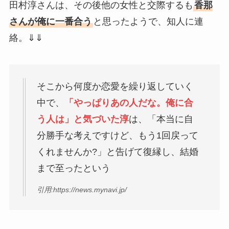
田村淳さんは、その後他の女性と交際するも
香那
さんが俺に一番合う
と思ったようで、知人に連
絡。⇓⇓
そこから何度か恋愛を繰り返していく
中で、
「やっぱりあの人だな。俺に合
う人は」と気づいた淳
は、「本当に自
分勝手な考えですけど、もう1回戻って
くれませんか?」と告げて復縁し、結婚
まで至ったという
引用:https://news.mynavi.jp/